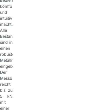
Bedienung
komfortabel
und
intuitiv
macht.
Alle
Bestandteile
sind in
einen
robusten
Metallrahmen
eingebaut.
Der
Messbereich
reicht
bis zu
5 kN
mit
einer