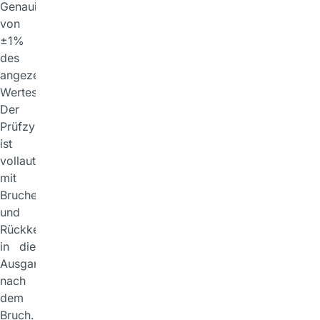
Genauigkeit
von
±1%
des
angezeigten
Wertes.
Der
Prüfzyklus
ist
vollautomatisch
mit
Brucherkennung
und
Rückkehr
in die
Ausgangsposition
nach
dem
Bruch.