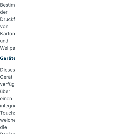
Bestimmung
der
Druckfestigkeit
von
Karton
und
Wellpappe.
Gerätebeschreibung
Dieses
Gerät
verfügt
über
einen
integrierten
Touchscreen,
welcher
die