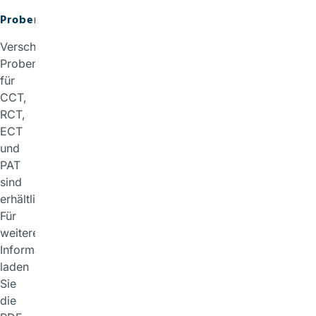
Probenhalter
Verschiedene
Probenhalter
für
CCT,
RCT,
ECT
und
PAT
sind
erhältlich.
Für
weitere
Informationen,
laden
Sie
die